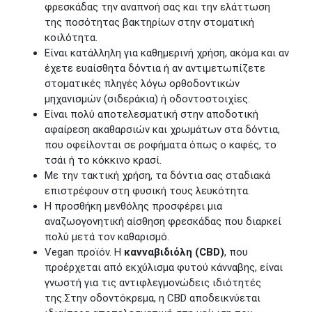
φρεσκάδας την αναπνοή σας και την ελάττωση
της ποσότητας βακτηρίων στην στοματική
κοιλότητα.
Είναι κατάλληλη για καθημερινή χρήση, ακόμα και αν
έχετε ευαίσθητα δόντια ή αν αντιμετωπίζετε
στοματικές πληγές λόγω ορθοδοντικών
μηχανισμών (σιδεράκια) ή οδοντοστοιχίες.
Είναι πολύ αποτελεσματική στην αποδοτική
αφαίρεση ακαθαρσιών και χρωμάτων στα δόντια,
που οφείλονται σε ροφήματα όπως ο καφές, το
τσάι ή το κόκκινο κρασί.
Με την τακτική χρήση, τα δόντια σας σταδιακά
επιστρέφουν στη φυσική τους λευκότητα.
Η προσθήκη μενθόλης προσφέρει μια
αναζωογονητική αίσθηση φρεσκάδας που διαρκεί
πολύ μετά τον καθαρισμό.
Vegan προϊόν. Η
κανναβιδιόλη (CBD)
, που
προέρχεται από εκχύλισμα φυτού κάνναβης, είναι
γνωστή για τις αντιφλεγμονώδεις ιδιότητές
της.Στην οδοντόκρεμα, η CBD αποδεικνύεται