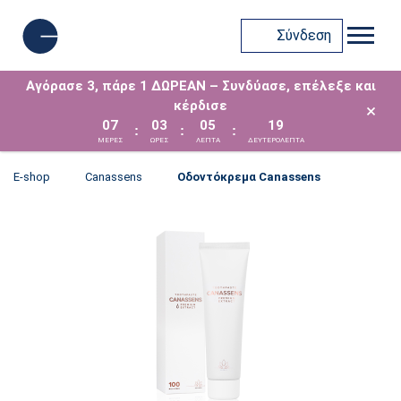
Σύνδεση
Αγόρασε 3, πάρε 1 ΔΩΡΕΑΝ – Συνδύασε, επέλεξε και
κέρδισε
×
07
03
05
19
:
:
:
ΜΈΡΕΣ
ΩΡΕΣ
ΛΕΠΤΑ
ΔΕΥΤΕΡΟΛΕΠΤΑ
E-shop
Canassens
Οδοντόκρεμα Canassens