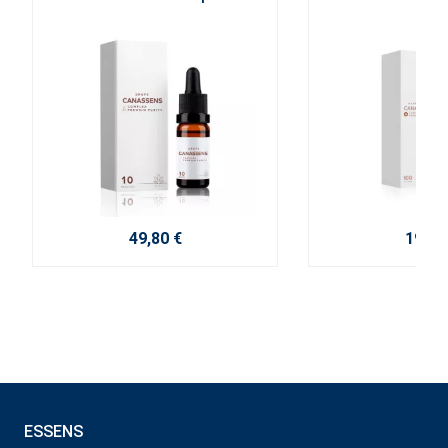
49,80 €
19,80
ESSENS