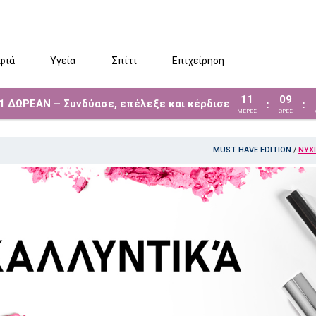
φιά
Υγεία
Σπίτι
Επιχείρηση
11
09
 1 ΔΩΡΕΑΝ – Συνδύασε, επέλεξε και κέρδισε
:
:
ΜΈΡΕΣ
ΩΡΕΣ
MUST HAVE EDITION
/
ΝΎΧ