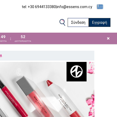
tel: +30 6944133380
|
info@essens.com.cy
Σύνδεση
Εγγραφή
49
52
×
:
ΛΕΠΤΑ
ΔΕΥΤΕΡΟΛΕΠΤΑ
ΙΑ