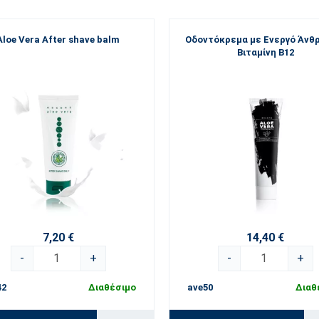
Aloe Vera After shave balm
Οδοντόκρεμα με Ενεργό Άνθ
Βιταμίνη Β12
7,20 €
14,40 €
-
+
-
+
42
Διαθέσιμο
ave50
Διαθ