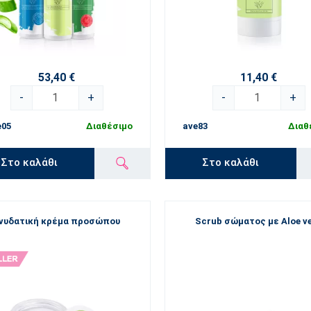
53,40 €
11,40 €
-
+
-
+
e05
Διαθέσιμο
ave83
Διαθ
Στο καλάθι
Στο καλάθι
νυδατική κρέμα προσώπου
Scrub σώματος με Aloe v