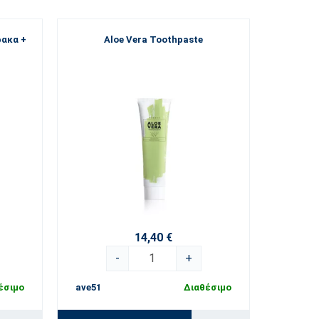
ρακα +
Aloe Vera Toothpaste
14,40 €
-
+
έσιμο
ave51
Διαθέσιμο