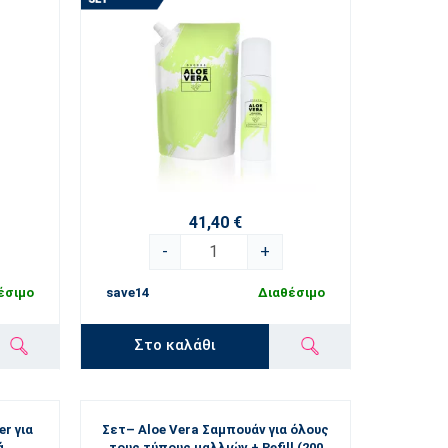
41,40 €
-
+
έσιμο
save14
Διαθέσιμο
Στο καλάθι
er για
Σετ– Aloe Vera Σαμπουάν για όλους
ά
τους τύπους μαλλιών + Refill (200