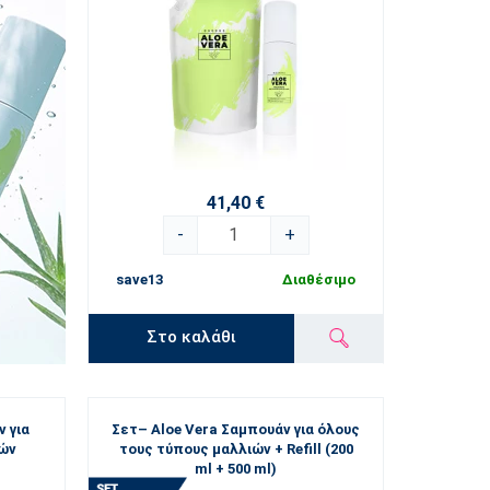
41,40 €
-
+
save13
Διαθέσιμο
Στο καλάθι
ν για
Σετ– Aloe Vera Σαμπουάν για όλους
ιών
τους τύπους μαλλιών + Refill (200
ml + 500 ml)