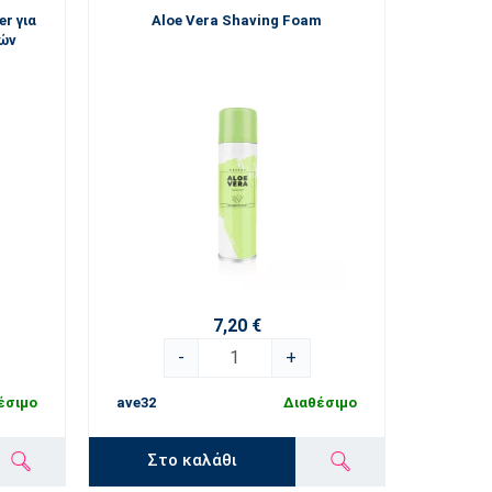
er για
Aloe Vera Shaving Foam
ιών
7,20 €
-
+
έσιμο
ave32
Διαθέσιμο
Στο καλάθι