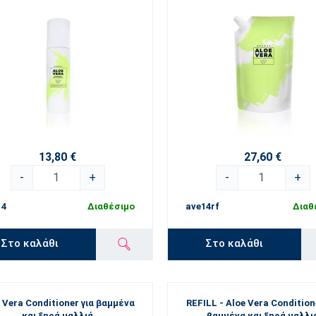
13,80 €
27,60 €
-
+
-
+
14
Διαθέσιμο
ave14rf
Διαθ
Στο καλάθι
Στο καλάθι
 Vera Conditioner για βαμμένα
REFILL - Aloe Vera Condition
και ξηρά μαλλιά
βαμμένα και ξηρά μαλλι