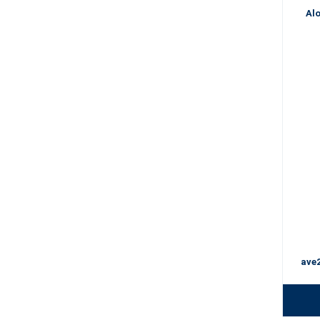
Al
ave