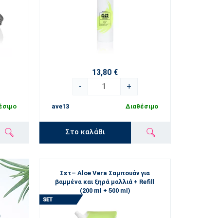
13,80 €
-
+
έσιμο
ave13
Διαθέσιμο
Στο καλάθι
Σετ– Aloe Vera Σαμπουάν για
βαμμένα και ξηρά μαλλιά + Refill
(200 ml + 500 ml)