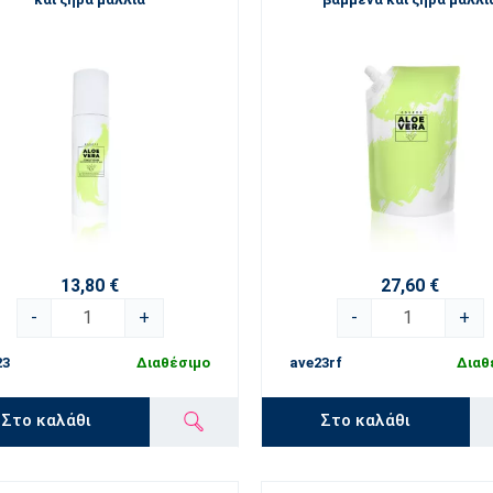
13,80 €
27,60 €
-
+
-
+
23
Διαθέσιμο
ave23rf
Διαθ
Στο καλάθι
Στο καλάθι