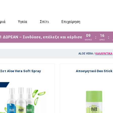
φιά
Υγεία
Σπίτι
Επιχείρηση
09
16
 1 ΔΩΡΕΑΝ – Συνδύασε, επέλεξε και κέρδισε
:
:
ΜΈΡΕΣ
ΩΡΕΣ
ALOE VERA
/
ΚΑΛΛΥΝΤΙΚΆ
Σετ Aloe Vera Soft Spray
Αποσμητικό Deo Stick