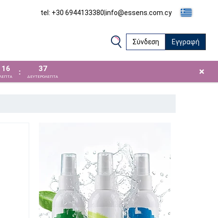
tel: +30 6944133380
|
info@essens.com.cy
Σύνδεση
Εγγραφή
16
36
×
:
ΛΕΠΤΑ
ΔΕΥΤΕΡΟΛΕΠΤΑ