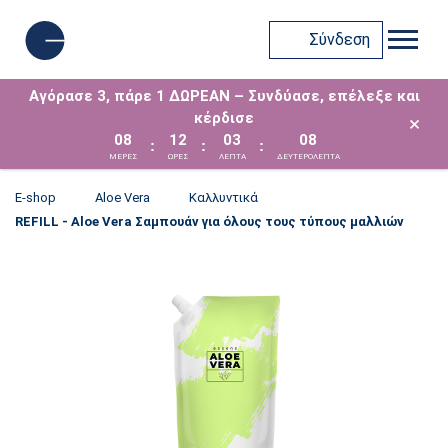
Σύνδεση
Αγόρασε 3, πάρε 1 ΔΩΡΕΑΝ – Συνδύασε, επέλεξε και
κέρδισε
×
08
12
03
08
:
:
:
ΜΈΡΕΣ
ΩΡΕΣ
ΛΕΠΤΑ
ΔΕΥΤΕΡΟΛΕΠΤΑ
E-shop
Aloe Vera
Καλλυντικά
REFILL - Aloe Vera Σαμπουάν για όλους τους τύπους μαλλιών