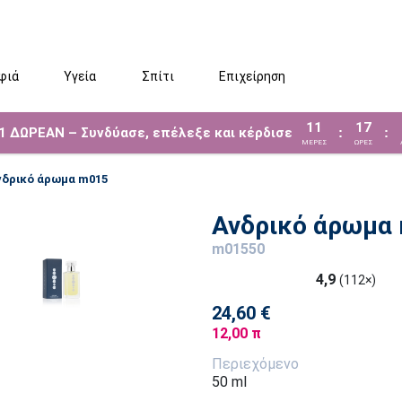
φιά
Υγεία
Σπίτι
Επιχείρηση
11
17
 1 ΔΩΡΕΑΝ – Συνδύασε, επέλεξε και κέρδισε
:
:
ΜΈΡΕΣ
ΩΡΕΣ
νδρικό άρωμα m015
Ανδρικό άρωμα
m01550
4,9
(112×)
24,60 €
12,00 π
Περιεχόμενο
50 ml