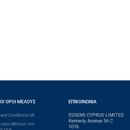
ΚΟΊ ΌΡΟΙ ΜΈΛΟΥΣ
ΕΠΙΚΟΙΝΩΝΊΑ
ESSENS CYPRUS LIMITED
and Conditions GR
Kennedy Avenue 56 C
ί όροι Μέλους του
1076
S Club