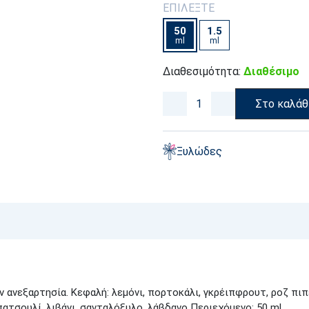
ΕΠΙΛΕΞΤΕ
50
1.5
ml
ml
Διαθεσιμότητα:
Διαθέσιμο
Στο καλάθ
Ξυλώδες
ανεξαρτησία. Κεφαλή: λεμόνι, πορτοκάλι, γκρέιπφρουτ, ροζ πιπέ
: πατσουλί, λιβάνι, σανταλόξυλο, λάβδανο Περιεχόμενο: 50 ml