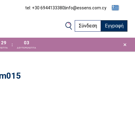
tel: +30 6944133380
|
info@essens.com.cy
Σύνδεση
Εγγραφή
29
03
×
:
ΛΕΠΤΑ
ΔΕΥΤΕΡΟΛΕΠΤΑ
 m015