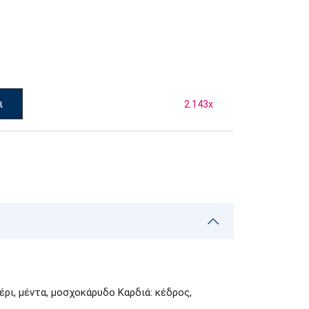
ι
2.143
x
ρι, μέντα, μοσχοκάρυδο Καρδιά: κέδρος,