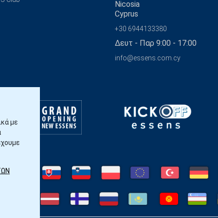
Nicosia
Cyprus
+30 6944133380
Δευτ - Παρ 9:00 - 17:00
info@essens.com.cy
ικά με
α
έχουμε
ΤΩΝ