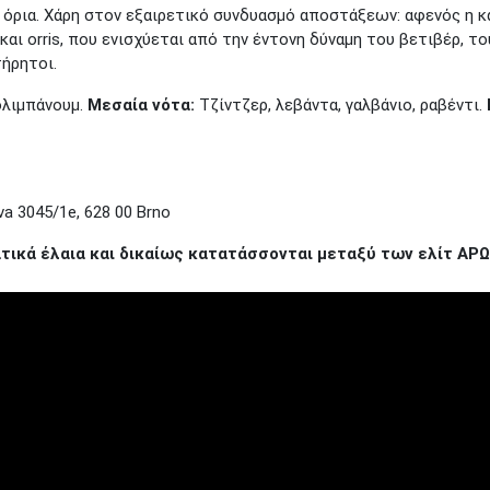
 όρια. Χάρη στον εξαιρετικό συνδυασμό αποστάξεων: αφενός η 
αι orris, που ενισχύεται από την έντονη δύναμη του βετιβέρ, το
ατήρητοι.
 ολιμπάνουμ.
Μεσαία νότα:
Τζίντζερ, λεβάντα, γαλβάνιο, ραβέντι.
a 3045/1e, 628 00 Brno
ικά έλαια και δικαίως κατατάσσονται μεταξύ των ελίτ Α