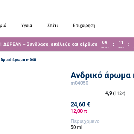
φιά
Υγεία
Σπίτι
Επιχείρηση
09
11
 1 ΔΩΡΕΑΝ – Συνδύασε, επέλεξε και κέρδισε
:
:
ΜΈΡΕΣ
ΩΡΕΣ
νδρικό άρωμα m040
Ανδρικό άρωμα
m04050
4,9
(112×)
24,60 €
12,00 π
Περιεχόμενο
50 ml