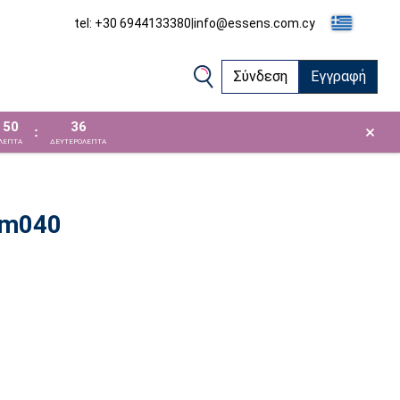
tel: +30 6944133380
|
info@essens.com.cy
Σύνδεση
Εγγραφή
50
35
×
:
ΛΕΠΤΑ
ΔΕΥΤΕΡΟΛΕΠΤΑ
 m040