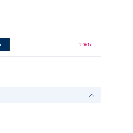
ι
2.061
x