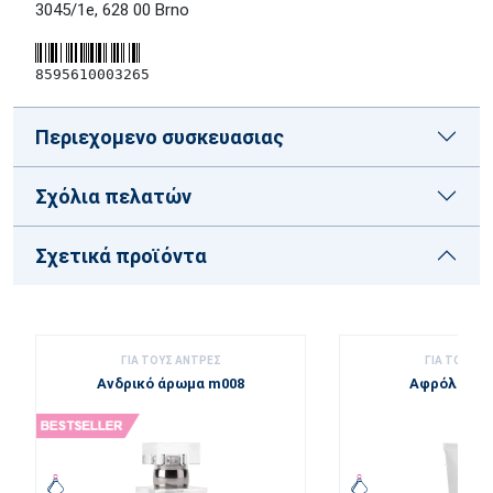
3045/1e, 628 00 Brno
8595610003265
Περιεχομενο συσκευασιας
Σχόλια πελατών
Σχετικά προϊόντα
ΓΙΑ ΤΟΥΣ ΑΝΤΡΕΣ
ΓΙΑ ΤΟΥΣ Α
Ανδρικό άρωμα m008
Αφρόλουτρ