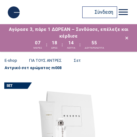
Σύνδεση
Αγόρασε 3, πάρε 1 ΔΩΡΕΑΝ – Συνδύασε, επέλεξε και
κέρδισε
×
07
18
14
55
:
:
:
ΜΈΡΕΣ
ΩΡΕΣ
ΛΕΠΤΑ
ΔΕΥΤΕΡΟΛΕΠΤΑ
E-shop
ΓΙΑ ΤΟΥΣ ΑΝΤΡΕΣ
Σετ
Αντρικό σετ αρώματος m008