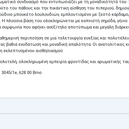
ωματικό συνδυασμό που εντυπωσιάζει με τη μοναδικότητά του. 
ύτο του πάθους και την πικάντικη αίσθηση του πιπεριού, δημιο
ύδινο μπουκέτο λουλουδιών, εμπλουτισμένο με ζεστό κάρδαμο, 
. Η πλούσια βάση του ολοκληρώνεται με καπνιστή σημύδα, γήινο
ια συμφωνία που αφήνει ανεξίτηλο αποτύπωμα και μεγάλη διάρκει
αθημερινή περιποίηση σε μια τελετουργία ευεξίας και πολυτέλει
ας βαθιά ενυδάτωση και μοναδική απαλότητα. Οι ανατολίτικες 
ση εκλεπτυσμένου αισθησιασμού.
πολυτελή, ολοκληρωμένη εμπειρία φροντίδας και αρωματικής τα
3045/1e, 628 00 Brno