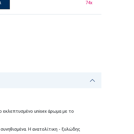
ι
74
x
ο εκλεπτυσμένο unisex άρωμα με το
συνηθισμένα. Η ανατολίτικη - ξυλώδης