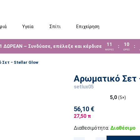
φιά
Υγεία
Σπίτι
Επιχείρηση
11
10
 1 ΔΩΡΕΑΝ – Συνδύασε, επέλεξε και κέρδισε
:
:
ΜΈΡΕΣ
ΩΡΕΣ
 Σετ − Stellar Glow
Αρωματικό Σετ −
setlux05
5,0
(5×)
56,10 €
27,50 π
Διαθεσιμότητα:
Διαθέσιμο