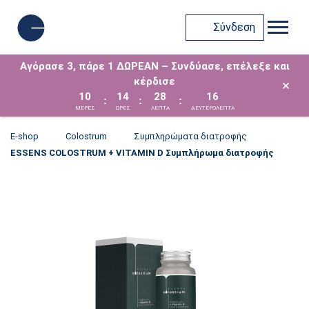
Σύνδεση
Αγόρασε 3, πάρε 1 ΔΩΡΕΑΝ – Συνδύασε, επέλεξε και
κέρδισε
×
10
14
28
16
:
:
:
ΜΈΡΕΣ
ΩΡΕΣ
ΛΕΠΤΑ
ΔΕΥΤΕΡΟΛΕΠΤΑ
E-shop
Colostrum
Συμπληρώματα διατροφής
ESSENS COLOSTRUM + VITAMIN D Συμπλήρωμα διατροφής