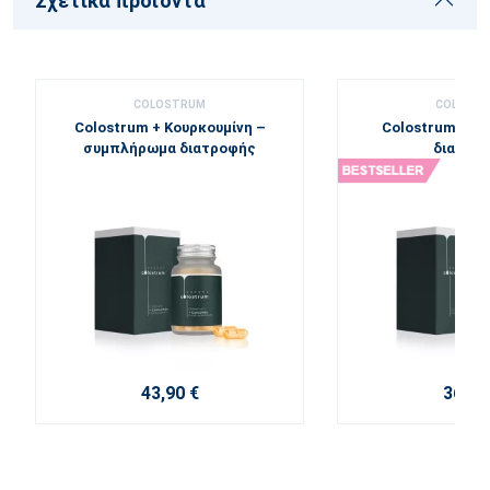
Σχετικά προϊόντα
COLOSTRUM
COLOST
Colostrum + Κουρκουμίνη –
Colostrum - σ
συμπλήρωμα διατροφής
διατρο
43,90 €
36,20