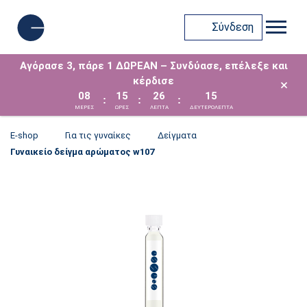
Σύνδεση
Αγόρασε 3, πάρε 1 ΔΩΡΕΑΝ – Συνδύασε, επέλεξε και
κέρδισε
×
08
15
26
15
:
:
:
ΜΈΡΕΣ
ΩΡΕΣ
ΛΕΠΤΑ
ΔΕΥΤΕΡΟΛΕΠΤΑ
E-shop
Για τις γυναίκες
Δείγματα
Γυναικείο δείγμα αρώματος w107