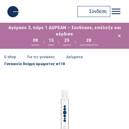
Σύνδεση
Αγόρασε 3, πάρε 1 ΔΩΡΕΑΝ – Συνδύασε, επέλεξε και
κέρδισε
×
08
15
25
28
:
:
:
ΜΈΡΕΣ
ΩΡΕΣ
ΛΕΠΤΑ
ΔΕΥΤΕΡΟΛΕΠΤΑ
E-shop
Για τις γυναίκες
Δείγματα
Γυναικείο δείγμα αρώματος w118