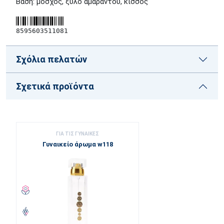
Βάση: μόσχος, ξύλο αμάραντου, κισσός
8595603511081
Σχόλια πελατών
Σχετικά προϊόντα
ΓΙΑ ΤΙΣ ΓΥΝΑΊΚΕΣ
Γυναικείο άρωμα w118