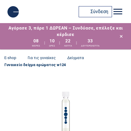
Σύνδεση
Αγόρασε 3, πάρε 1 ΔΩΡΕΑΝ – Συνδύασε, επέλεξε και
κέρδισε
×
08
10
22
33
:
:
:
ΜΈΡΕΣ
ΩΡΕΣ
ΛΕΠΤΑ
ΔΕΥΤΕΡΟΛΕΠΤΑ
E-shop
Για τις γυναίκες
Δείγματα
Γυναικείο δείγμα αρώματος w124