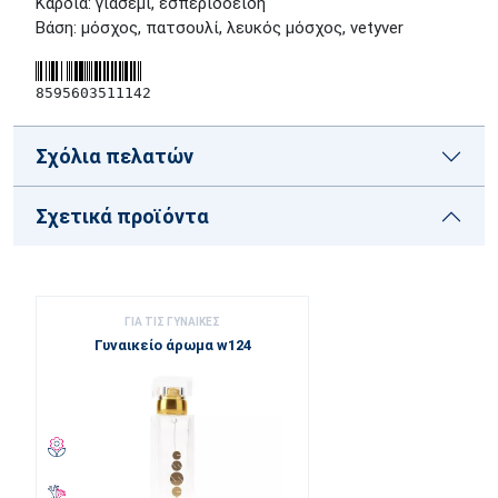
Καρδιά: γιασεμί, εσπεριδοειδή
Βάση: μόσχος, πατσουλί, λευκός μόσχος, vetyver
8595603511142
Σχόλια πελατών
Σχετικά προϊόντα
ΓΙΑ ΤΙΣ ΓΥΝΑΊΚΕΣ
Γυναικείο άρωμα w124