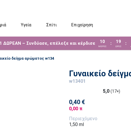
φιά
Υγεία
Σπίτι
Επιχείρηση
10
19
 1 ΔΩΡΕΑΝ – Συνδύασε, επέλεξε και κέρδισε
:
:
ΜΈΡΕΣ
ΩΡΕΣ
αικείο δείγμα αρώματος w134
Γυναικείο δείγ
w13401
5,0
(17×)
0,40 €
0,00 π
Περιεχόμενο
1,50 ml