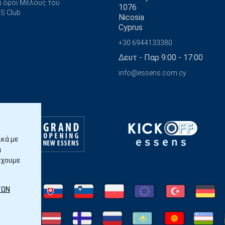
ί όροι Μέλους του
1076
S Club
Nicosia
Cyprus
+30 6944133380
Δευτ - Παρ 9:00 - 17:00
info@essens.com.cy
ικά με
α
έχουμε
ΤΩΝ