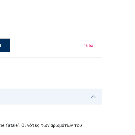
ι
166
x
e fatale“. Οι νότες των αρωμάτων του