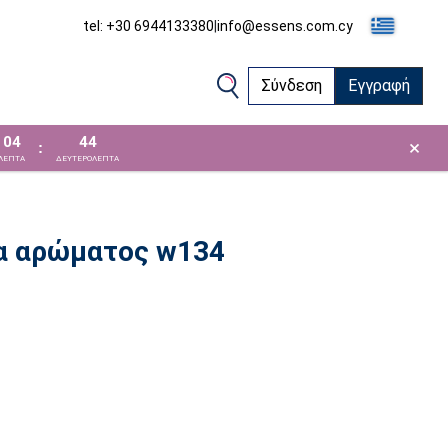
tel: +30 6944133380
|
info@essens.com.cy
Σύνδεση
Εγγραφή
04
44
×
:
ΛΕΠΤΑ
ΔΕΥΤΕΡΟΛΕΠΤΑ
μα αρώματος w134