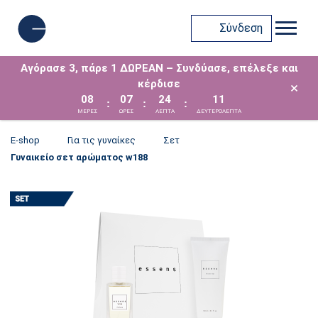
Σύνδεση
Αγόρασε 3, πάρε 1 ΔΩΡΕΑΝ – Συνδύασε, επέλεξε και
κέρδισε
×
08
07
24
11
:
:
:
ΜΈΡΕΣ
ΩΡΕΣ
ΛΕΠΤΑ
ΔΕΥΤΕΡΟΛΕΠΤΑ
E-shop
Για τις γυναίκες
Σετ
Γυναικείο σετ αρώματος w188