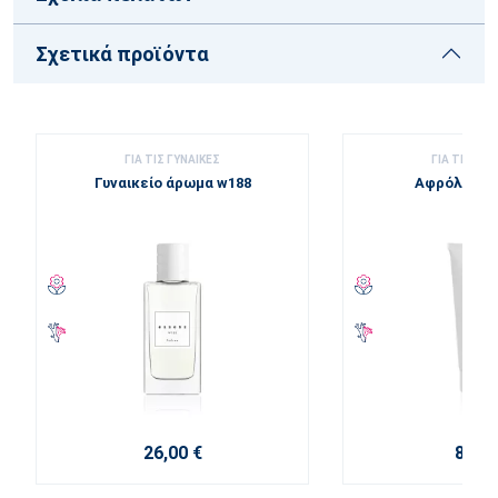
Σχετικά προϊόντα
ΓΙΑ ΤΙΣ ΓΥΝΑΊΚΕΣ
ΓΙΑ ΤΙΣ ΓΥΝ
Γυναικείο άρωμα w188
Αφρόλουτρ
26,00 €
8,60 