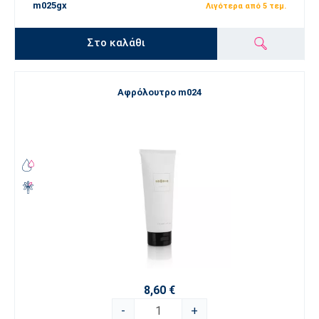
m025gx
Λιγότερα από 5 τεμ.
Στο καλάθι
Αφρόλουτρο m024
8,60 €
-
+