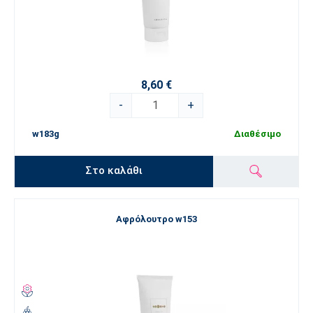
8,60 €
-
+
w183g
Διαθέσιμο
Στο καλάθι
Αφρόλουτρο w153