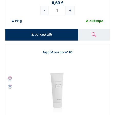
8,60 €
-
+
w191g
Διαθέσιμο
Στο καλάθι
Αφρόλουτρο w190