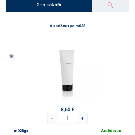
Στο καλάθι
Αφρόλουτρο m028
8,60 €
-
+
m028gx
Διαθέσιμο