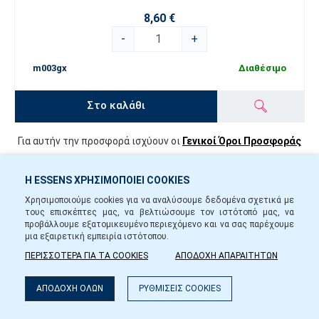
8,60 €
-
+
m003gx
Διαθέσιμο
Στο καλάθι
Για αυτήν την προσφορά ισχύουν οι
Γενικοί Όροι Προσφοράς
Η ESSENS ΧΡΗΣΙΜΟΠΟΙΕΙ COOKIES
ESSENS
Χρησιμοποιούμε cookies για να αναλύσουμε δεδομένα σχετικά με
τους επισκέπτες μας, να βελτιώσουμε τον ιστότοπό μας, να
προβάλλουμε εξατομικευμένο περιεχόμενο και να σας παρέχουμε
Εγγραφή
μια εξαιρετική εμπειρία ιστότοπου.
Σχέδιο μάρκετινγκ
ΠΕΡΙΣΣΟΤΕΡΑ ΓΙΑ ΤΑ COOKIES
ΑΠΟΔΟΧΗ ΑΠΑΡΑΙΤΗΤΩΝ
Blog
Φίλτρο
ΑΠΟΔΟΧΗ ΟΛΩΝ
ΡΥΘΜΙΣΕΙΣ COOKIES
ΓΕΝΙΚΟΊ ΌΡΟΙ ΜΈΛΟΥΣ