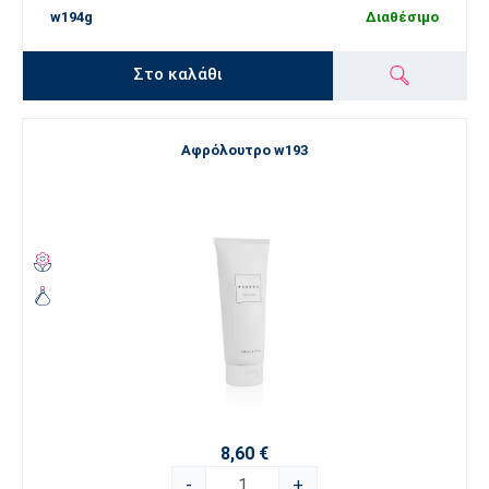
w194g
Διαθέσιμο
Στο καλάθι
Αφρόλουτρο w193
8,60 €
-
+