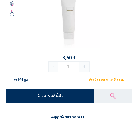
8,60 €
-
+
w141gx
Λιγότερα από 5 τεμ.
Στο καλάθι
Αφρόλουτρο w111