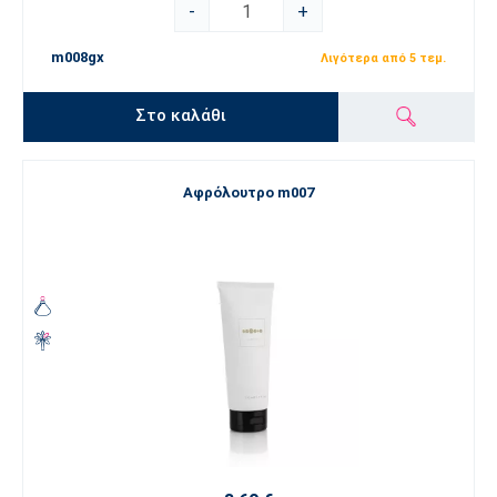
-
+
m008gx
Λιγότερα από 5 τεμ.
Στο καλάθι
Αφρόλουτρο m007