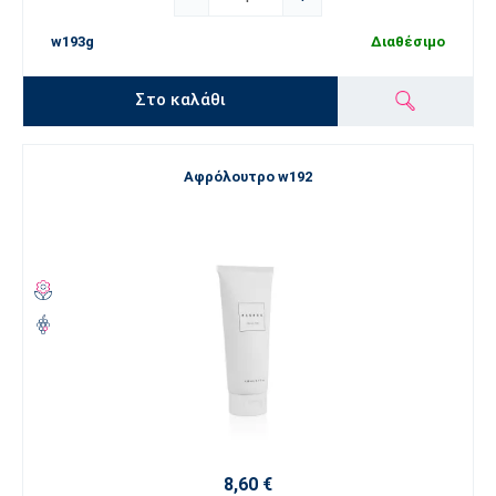
w193g
Διαθέσιμο
Στο καλάθι
Αφρόλουτρο w192
8,60 €