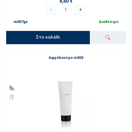
8,60 €
-
+
m007gx
Διαθέσιμο
Στο καλάθι
Αφρόλουτρο m003