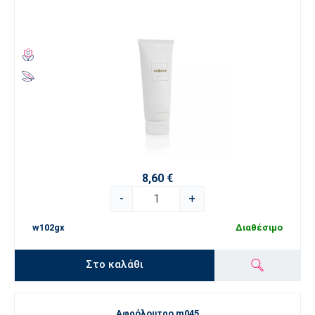
8,60 €
-
+
w102gx
Διαθέσιμο
Στο καλάθι
Αφρόλουτρο m045