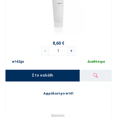
8,60 €
-
+
w142gx
Διαθέσιμο
Στο καλάθι
Αφρόλουτρο w141