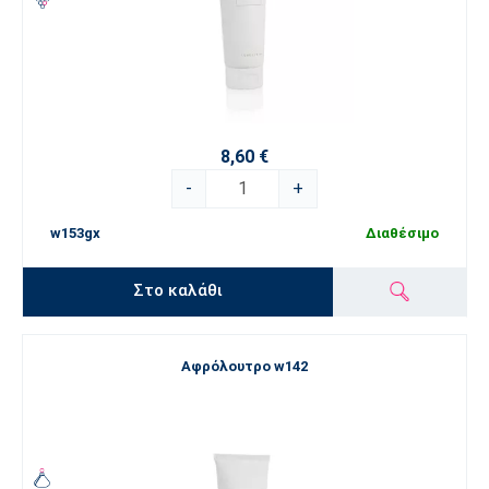
8,60 €
-
+
w153gx
Διαθέσιμο
Στο καλάθι
Αφρόλουτρο w142