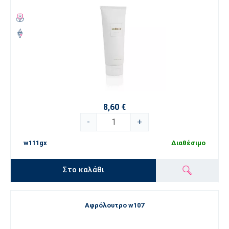
8,60 €
-
+
w111gx
Διαθέσιμο
Στο καλάθι
Αφρόλουτρο w107