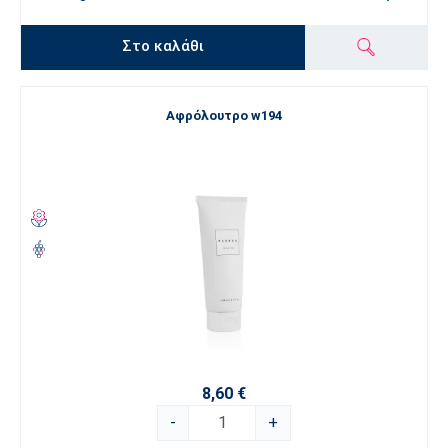
Στο καλάθι
Αφρόλουτρο w194
8,60 €
-
+