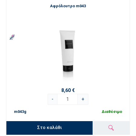
Αφρόλουτρο m043
8,60 €
-
+
m043g
Διαθέσιμο
Στο καλάθι