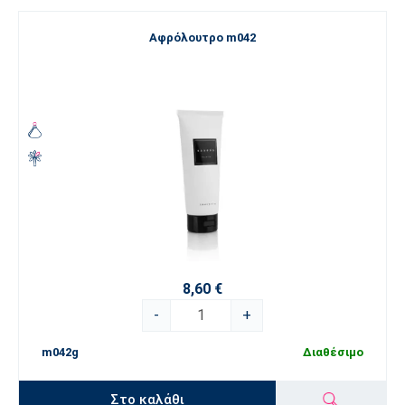
Αφρόλουτρο m042
8,60 €
-
+
m042g
Διαθέσιμο
Στο καλάθι