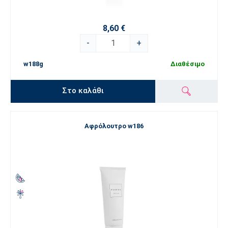
8,60 €
-
+
w188g
Διαθέσιμο
Στο καλάθι
Αφρόλουτρο w186