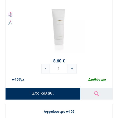
8,60 €
-
+
w107gx
Διαθέσιμο
Στο καλάθι
Αφρόλουτρο w102