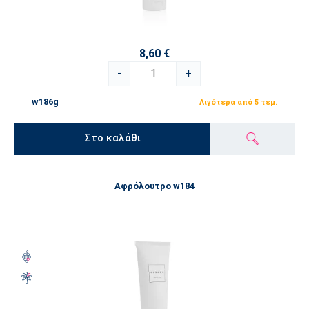
8,60 €
-
+
w186g
Λιγότερα από 5 τεμ.
Στο καλάθι
Αφρόλουτρο w184