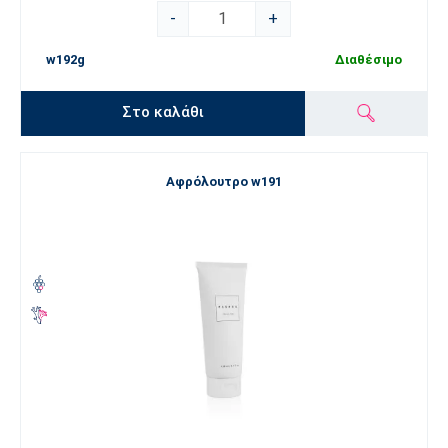
-
+
w192g
Διαθέσιμο
Στο καλάθι
Αφρόλουτρο w191