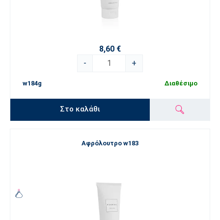
8,60 €
-
+
w184g
Διαθέσιμο
Στο καλάθι
Αφρόλουτρο w183