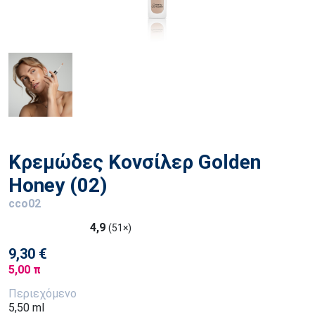
Κρεμώδες Κονσίλερ Golden
Honey (02)
cco02
4,9
(51×)
9,30 €
5,00 π
Περιεχόμενο
5,50 ml