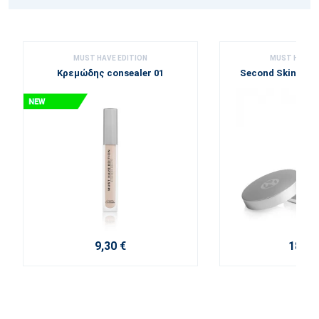
MUST HAVE EDITION
MUST HAVE E
Κρεμώδης consealer 01
Second Skin Διά
9,30 €
18,30