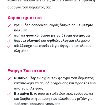
καλύπτει εύκολα ατέλειες, αναδεικνύοντας τη φυσική
ομορφιά του δέρματος σας.
Χαρακτηριστικά
κρεμώδες concealer μακράς διάρκειας
με μέτρια
κάλυψη
αφήνει
φυσικό, όμοιο με το δέρμα φινίρισμα
δερματολογικά
και
οφθαλμολογικά
ελεγμένο
αδιάβροχο
και
σταθερό
για άψογο αποτέλεσμα
όλη μέρα
Ενεργά Συστατικά
Νιασιναμίδη:
ενισχύει τον φραγμό του δέρματος,
καταπολεμά τα σημάδια γήρανσης και προστατεύει
από το μπλε φως
Βιταμίνη E:
ισχυρό αντιοξειδωτικό, ενυδατώνει
και βοηθά στη μείωση των ελεύθερων ριζών για
πρόληψη πρόωρης γήρανσης