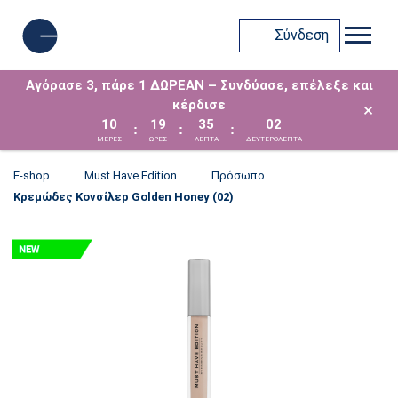
Σύνδεση
Αγόρασε 3, πάρε 1 ΔΩΡΕΑΝ – Συνδύασε, επέλεξε και
κέρδισε
×
10
19
35
01
:
:
:
ΜΈΡΕΣ
ΩΡΕΣ
ΛΕΠΤΑ
ΔΕΥΤΕΡΟΛΕΠΤΑ
E-shop
Must Have Edition
Πρόσωπο
Κρεμώδες Κονσίλερ Golden Honey (02)