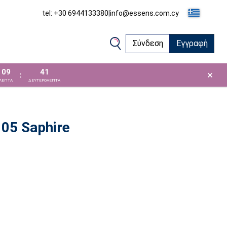
tel: +30 6944133380
|
info@essens.com.cy
Σύνδεση
Εγγραφή
09
40
×
:
ΛΕΠΤΑ
ΔΕΥΤΕΡΟΛΕΠΤΑ
05 Saphire