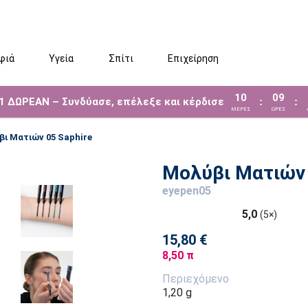
φιά
Υγεία
Σπίτι
Επιχείρηση
10
09
 1 ΔΩΡΕΑΝ – Συνδύασε, επέλεξε και κέρδισε
:
:
ΜΈΡΕΣ
ΩΡΕΣ
ι Ματιών 05 Saphire
Μολύβι Ματιών 
eyepen05
5,0
(5×)
15,80 €
8,50 π
Περιεχόμενο
1,20 g