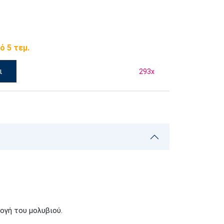
ό 5 τεμ.
ι
293
x
μογή του μολυβιού.