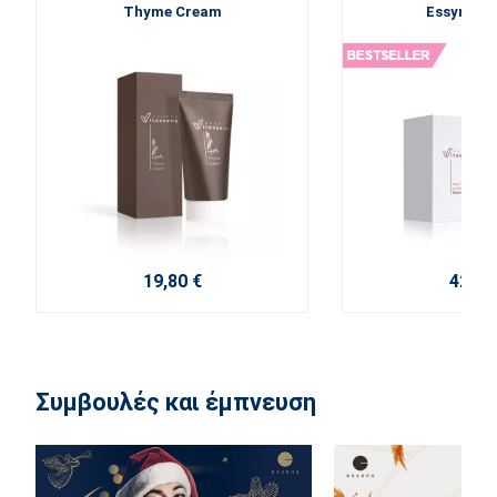
Thyme Cream
Essynbio 
19,80 €
42,60
Συμβουλές και έμπνευση