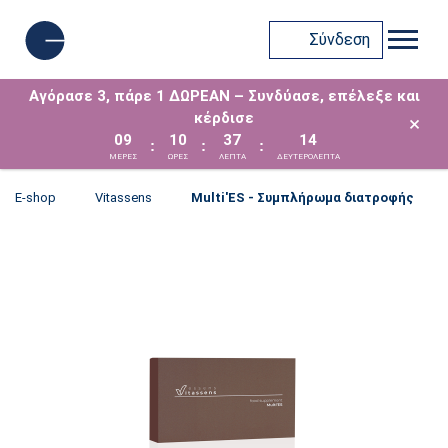
Σύνδεση
Αγόρασε 3, πάρε 1 ΔΩΡΕΑΝ – Συνδύασε, επέλεξε και
κέρδισε
×
09
10
37
13
:
:
:
ΜΈΡΕΣ
ΩΡΕΣ
ΛΕΠΤΑ
ΔΕΥΤΕΡΟΛΕΠΤΑ
E-shop
Vitassens
Multi'ΕS - Συμπλήρωμα διατροφής