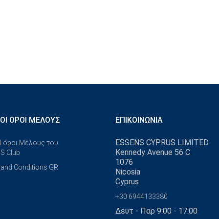
ΚΟΊ ΌΡΟΙ ΜΈΛΟΥΣ
ΕΠΙΚΟΙΝΩΝΊΑ
ESSENS CYPRUS LIMITED
ί όροι Μέλους του
Kennedy Avenue 56 C
S Club
1076
and Conditions GR
Nicosia
Cyprus
+30 6944133380
Δευτ - Παρ 9:00 - 17:00