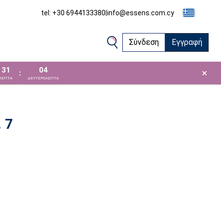
tel: +30 6944133380
|
info@essens.com.cy
Σύνδεση
Εγγραφή
31
03
×
:
ΛΕΠΤΑ
ΔΕΥΤΕΡΟΛΕΠΤΑ
 7