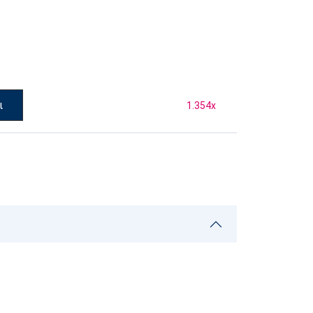
ι
1.354
x