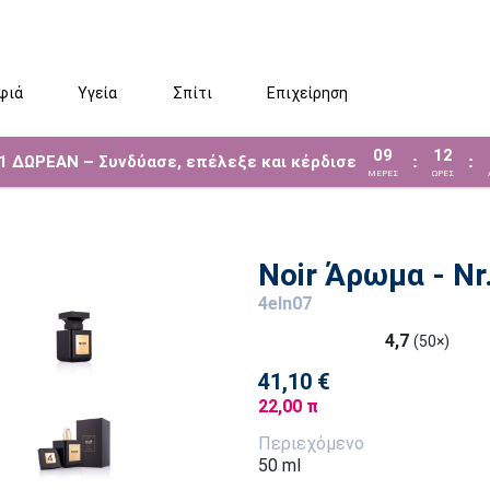
φιά
Υγεία
Σπίτι
Επιχείρηση
09
12
 1 ΔΩΡΕΑΝ – Συνδύασε, επέλεξε και κέρδισε
:
:
ΜΈΡΕΣ
ΩΡΕΣ
Noir Άρωμα - Nr.
4eln07
4,7
(50×)
41,10 €
22,00 π
Περιεχόμενο
50 ml