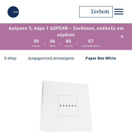
Σύνδεση
Αγόρασε 3, πάρε 1 ΔΩΡΕΑΝ – Συνδύασε, επέλεξε και
κέρδισε
×
09
06
40
07
:
:
:
ΜΈΡΕΣ
ΩΡΕΣ
ΛΕΠΤΑ
ΔΕΥΤΕΡΟΛΕΠΤΑ
E-shop
Διαφημιστικά αντικείμενα
Paper Box White