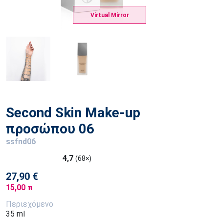
Virtual Mirror
Second Skin Make-up
προσώπου 06
ssfnd06
4,7
(68×)
27,90 €
15,00 π
Περιεχόμενο
35 ml