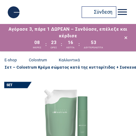
Σύνδεση
Αγόρασε 3, πάρε 1 ΔΩΡΕΑΝ – Συνδύασε, επέλεξε και
κέρδισε
×
08
23
16
52
:
:
:
ΜΈΡΕΣ
ΩΡΕΣ
ΛΕΠΤΑ
ΔΕΥΤΕΡΟΛΕΠΤΑ
E-shop
Colostrum
Καλλυντικά
Σετ – Colostrum Κρέμα σώματος κατά της κυτταρίτιδας + Συσκευασία