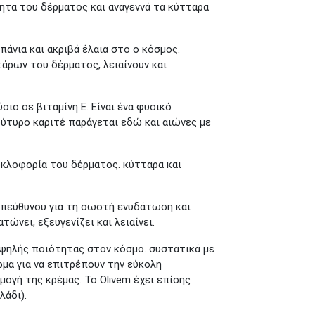
ητα του δέρματος και αναγεννά τα κύτταρα
άνια και ακριβά έλαια στο ο κόσμος.
άρων του δέρματος, λειαίνουν και
σιο σε βιταμίνη Ε. Είναι ένα φυσικό
ύτυρο καριτέ παράγεται εδώ και αιώνες με
υκλοφορία του δέρματος. κύτταρα και
υπεύθυνου για τη σωστή ενυδάτωση και
ώνει, εξευγενίζει και λειαίνει.
υψηλής ποιότητας στον κόσμο. συστατικά με
μα για να επιτρέπουν την εύκολη
ογή της κρέμας. Το Olivem έχει επίσης
λάδι).