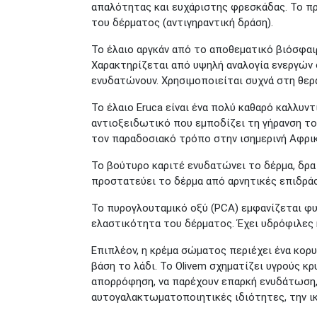
απαλότητας και ευχάριστης φρεσκάδας. Το π
του δέρματος (αντιγηραντική δράση).
Το έλαιο αργκάν από το αποθεματικό βιόσφαιρ
Χαρακτηρίζεται από υψηλή αναλογία ενεργών 
ενυδατώνουν. Χρησιμοποιείται συχνά στη θε
Το έλαιο Eruca είναι ένα πολύ καθαρό καλλυντ
αντιοξειδωτικό που εμποδίζει τη γήρανση το
τον παραδοσιακό τρόπο στην ισημερινή Αφρικ
Το βούτυρο καριτέ ενυδατώνει το δέρμα, δρα
προστατεύει το δέρμα από αρνητικές επιδράσ
Το πυρογλουταμικό οξύ (PCA) εμφανίζεται φ
ελαστικότητα του δέρματος. Έχει υδρόφιλες κ
Επιπλέον, η κρέμα σώματος περιέχει ένα κορ
βάση το λάδι. Το Olivem σχηματίζει υγρούς 
απορρόφηση, να παρέχουν επαρκή ενυδάτωση, α
αυτογαλακτωματοποιητικές ιδιότητες, την ικα