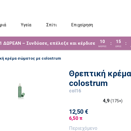
φιά
Υγεία
Σπίτι
Επιχείρηση
10
15
 1 ΔΩΡΕΑΝ – Συνδύασε, επέλεξε και κέρδισε
:
:
ΜΈΡΕΣ
ΩΡΕΣ
κή κρέμα σώματος με colostrum
Θρεπτική κρέμα
colostrum
col16
4,9
(175×)
12,50 €
6,50 π
Περιεχόμενο