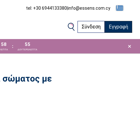
tel: +30 6944133380
|
info@essens.com.cy
Σύνδεση
Εγγραφή
58
55
×
:
ΛΕΠΤΑ
ΔΕΥΤΕΡΟΛΕΠΤΑ
 σώματος με