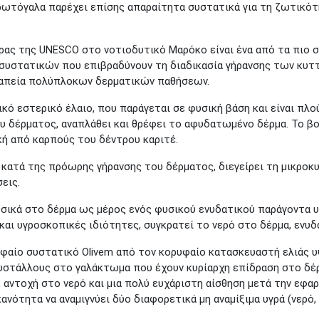
ρωτόγαλα παρέχει επίσης απαραίτητα συστατικά για τη ζωτικότ
ας της UNESCO στο νοτιοδυτικό Μαρόκο είναι ένα από τα πιο σπ
συστατικών που επιβραδύνουν τη διαδικασία γήρανσης των κυττ
ραπεία πολύπλοκων δερματικών παθήσεων.
ικό εστερικό έλαιο, που παράγεται σε φυσική βάση και είναι πλού
υ δέρματος, αναπλάθει και θρέφει το αφυδατωμένο δέρμα. Το βο
ή από καρπούς του δέντρου καριτέ.
 κατά της πρόωρης γήρανσης του δέρματος, διεγείρει τη μικροκ
εις.
υσικά στο δέρμα ως μέρος ενός φυσικού ενυδατικού παράγοντα 
αι υγροσκοπικές ιδιότητες, συγκρατεί το νερό στο δέρμα, ενυδατ
υφαίο συστατικό Olivem από τον κορυφαίο κατασκευαστή ελιάς 
κρυστάλλους στο γαλάκτωμα που έχουν κυρίαρχη επίδραση στο δέρ
ντοχή στο νερό και μια πολύ ευχάριστη αίσθηση μετά την εφαρμ
νότητα να αναμιγνύει δύο διαφορετικά μη αναμίξιμα υγρά (νερό, 