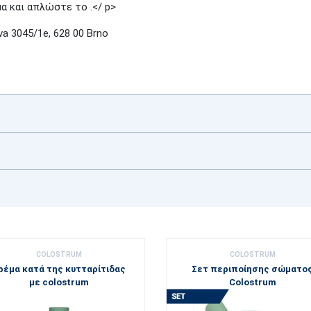
 και απλώστε το .</ p>
a 3045/1e, 628 00 Brno
COLOSTRUM
COLOSTRUM
ρέμα κατά της κυτταρίτιδας
Σετ περιποίησης σώματο
με colostrum
Colostrum