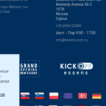
Kennedy Avenue 56 C
ί όροι Μέλους του
1076
S Club
Nicosia
Cyprus
+30 6944133380
Δευτ - Παρ 9:00 - 17:00
info@essens.com.cy
ικά με
α
έχουμε
ΤΩΝ