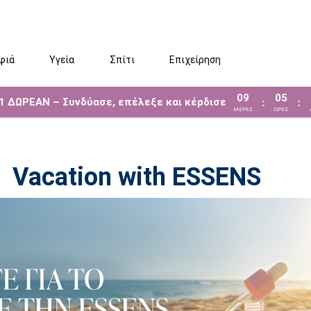
φιά
Υγεία
Σπίτι
Επιχείρηση
09
05
 1 ΔΩΡΕΑΝ – Συνδύασε, επέλεξε και κέρδισε
:
:
ΜΈΡΕΣ
ΩΡΕΣ
Vacation with ESSENS