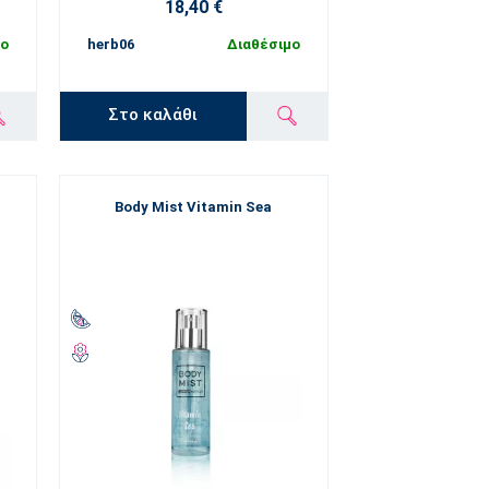
18,40 €
μο
herb06
Διαθέσιμο
Στο καλάθι
Body Mist Vitamin Sea