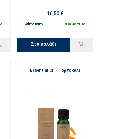
16,50 €
μο
wlmt09m
Διαθέσιμο
Στο καλάθι
Essential Oil - Πορτοκάλι