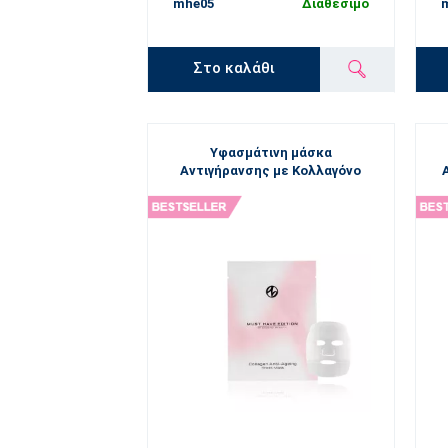
mhe05
Διαθέσιμο
Στο καλάθι
Υφασμάτινη μάσκα
Αντιγήρανσης με Κολλαγόνο