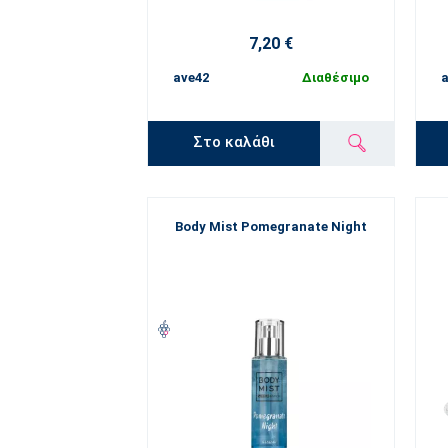
7,20 €
ave42
Διαθέσιμο
a
Στο καλάθι
Body Mist Pomegranate Night