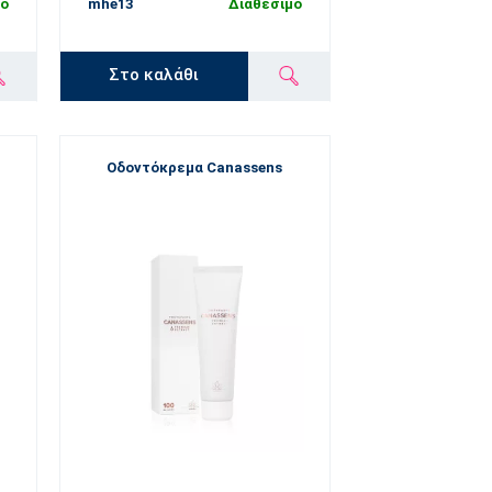
μο
mhe13
Διαθέσιμο
Στο καλάθι
Οδοντόκρεμα Canassens