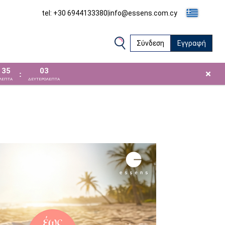
tel: +30 6944133380
|
info@essens.com.cy
Σύνδεση
Εγγραφή
35
02
×
:
ΛΕΠΤΑ
ΔΕΥΤΕΡΟΛΕΠΤΑ