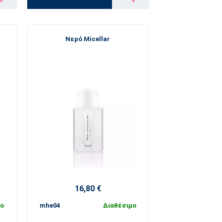
Νερό Micellar
16,80 €
μο
mhe04
Διαθέσιμο