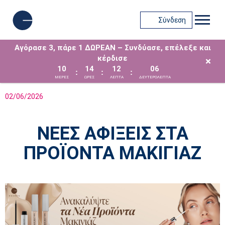
Σύνδεση
Αγόρασε 3, πάρε 1 ΔΩΡΕΑΝ – Συνδύασε, επέλεξε και
κέρδισε
×
10
14
12
06
:
:
:
ΜΈΡΕΣ
ΩΡΕΣ
ΛΕΠΤΑ
ΔΕΥΤΕΡΟΛΕΠΤΑ
02/06/2026
ΝΕΕΣ ΑΦΙΞΕΙΣ ΣΤΑ
ΠΡΟΪΟΝΤΑ ΜΑΚΙΓΙΑΖ