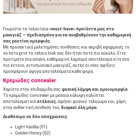
Γνωρίστε τα τελευταία
«must-have» προϊόντα μας στο
μακιγιάζ — σχεδιασμένα για να αναβαθμίσουν την καθημερινή
σας ρουτίνα ομορφιάς.
Με προσεκτικά μελετημένες συνθέσεις και ακριβή εφαρμογή, το
να πετύχετε το τέλειο look σας δεν ήταν ποτέ πιο εύκολο. Είτε
προτιμάτε ένα απαλό, καθημερινό λαμπερό αποτέλεσμα είτε ένα
πιο έντονο, εντυπωσιακό μακιγιάζ, αυτές οι νέες αφίξεις
προσφέρουν άψογα αποτελέσματα κάθε φορά.
Κρεμώδες concealer
Χαρίστε στην επιδερμίδα σας
φυσική λάμψη και ομοιομορφία.
Το κρεμώδες concealer με μεσαία κάλυψη καλύπτει
αποτελεσματικά
ατέλειες
, αφήνει φυσικό τελείωμα και, χάρη
στην ανθεκτική σύνθεσή του,
διαρκεί όλη μέρα.
Διαθέσιμο σε δύο αποχρώσεις:
Light Vanilla (01)
Golden Honey (02)