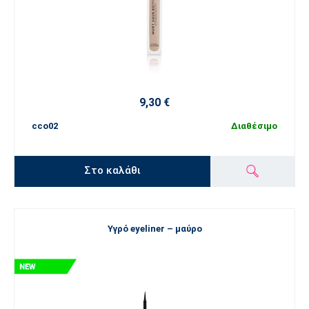
9,30 €
cco02
Διαθέσιμο
Στο καλάθι
Υγρό eyeliner – μαύρο