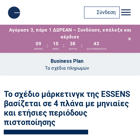
Σύνδεση
Αγόρασε 3, πάρε 1 ΔΩΡΕΑΝ – Συνδύασε, επέλεξε και
κέρδισε
×
09
10
38
43
:
:
:
ΜΈΡΕΣ
ΩΡΕΣ
ΛΕΠΤΑ
ΔΕΥΤΕΡΟΛΕΠΤΑ
Business Plan
Τα σχέδια πληρωμών
Το σχέδιο μάρκετινγκ της ESSENS
βασίζεται σε 4 πλάνα με μηνιαίες
και ετήσιες περιόδους
πιστοποίησης