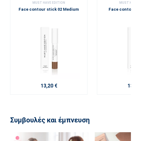
MUST HAVE EDITION
MUST HAVE E
Face contour stick 02 Medium
Face contour st
13,20 €
13,20
Συμβουλές και έμπνευση