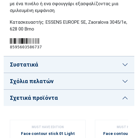
με ένα πινέλο ή ενα σφουγγάρι εξασφαλίζοντας μια
σμιλευμένη εμφάνιση.
Κατασκευαστής: ESSENS EUROPE SE, Zaoralova 3045/1e,
628 00 Brno
8595603586737
Συστατικά
Σχόλια πελατών
Σχετικά προϊόντα
MUST HAVE EDITION
MUST HAVE E
Face contour stick 01 Light
Face contour sti