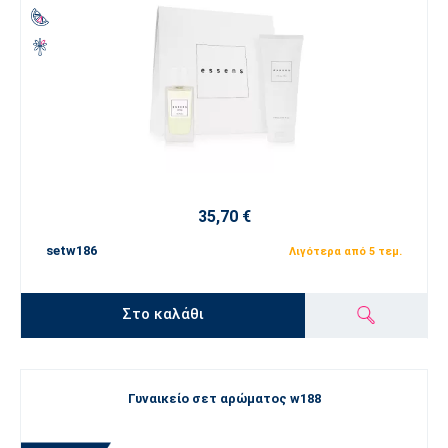
35,70 €
setw186
Λιγότερα από 5 τεμ.
Στο καλάθι
Γυναικείο σετ αρώματος w188