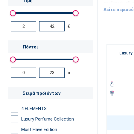
Τιμή
αναζητούν αδια
Δείτε περισσ
περιεκτικότητ
€
Σε αυτή την επ
αρώματά
μας. 
Πόντοι
ώστε να δημιου
Luxury 
premium σειρά
Είτε ο στόχος σ
π
αποκλειστικά α
Αν θέλετε πρώτ
Μπείτε στον κό
Σειρά προϊόντων
4 ELEMENTS
Luxury Perfume Collection
Must Have Edition