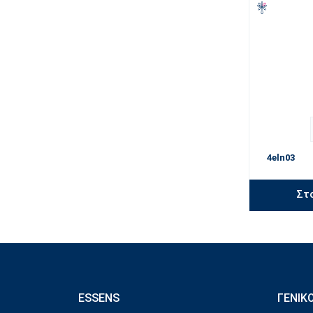
4eln03
Στ
ESSENS
ΓΕΝΙΚ