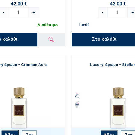
42,00 €
42,00 €
-
+
-
+
Διαθέσιμο
lux02
ο καλάθι
Στο καλάθι
ry άρωμα − Crimson Aura
Luxury άρωμα − Stella
50
2
50
2