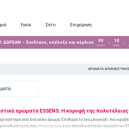
φιά
Υγεία
Σπίτι
Επιχείρηση
09
10
 1 ΔΩΡΕΑΝ – Συνδύασε, επέλεξε και κέρδισε
:
:
ΜΈΡΕΣ
ΩΡΕΣ
ΑΡΏΜΑΤΑ ΑΠΟΚΛΕΙΣΤΙΚΉΣ
ματα
στικά αρώματα ESSENS: Η κορυφή της πολυτέλειας 
ερισσότερο από ένα απλό άρωμα; Επιθυμείτε ένα μπουκάλι που κρύβει
 μοναδικότητά σας
; Η κατηγορία
των αποκλειστικών αρωμάτων E