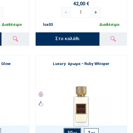
42,00 €
-
+
Διαθέσιμο
lux03
Διαθέσιμο
Στο καλάθι
r Glow
Luxury άρωμα − Ruby Whisper
50
2