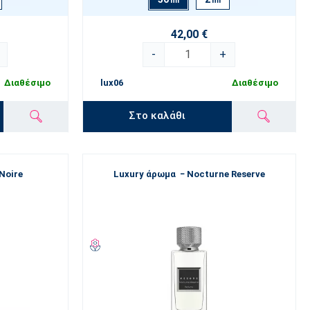
ml
ml
42,00 €
-
+
Διαθέσιμο
lux06
Διαθέσιμο
Στο καλάθι
Noire
Luxury άρωμα − Nocturne Reserve