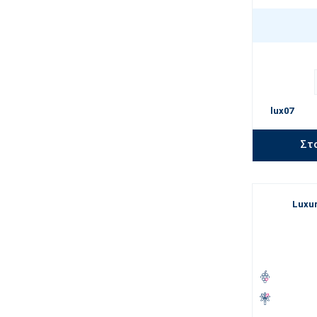
lux07
Στ
Luxur