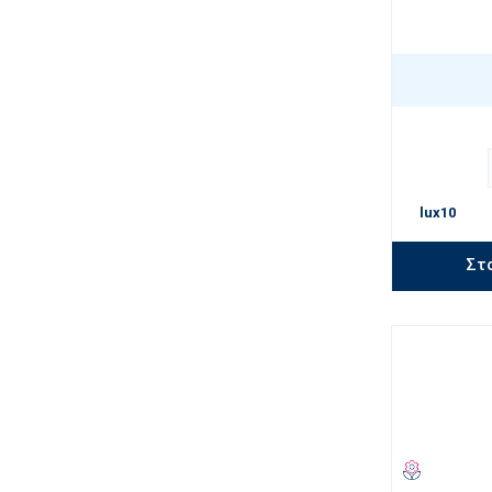
lux10
Στ