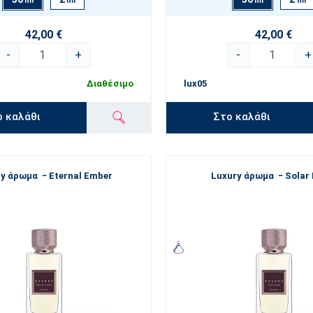
ml
ml
ml
ml
42,00 €
42,00 €
-
+
-
+
Διαθέσιμο
lux05
ο καλάθι
Στο καλάθι
y άρωμα − Eternal Ember
Luxury άρωμα − Solar 