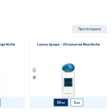
ε πολύτιμα συστατικά από όλο τον κόσμο και σε
υψηλή
ά, πολυεπίπεδη εμπειρία και ένα άρωμα που διαρκεί για ώρες.
αι άλλες πολυτελείς σειρές της ESSENS
Προτεινόμενα
 διαθέτουμε. Το κύριο στολίδι είναι αναμφίβολα
τα
niche
υν πρωτότυπες αρωματικές συγχορδίες και έχουν σχεδιαστεί έτσι
γραφή. Εκτός από αυτά, όμως, θα ανακαλύψετε εδώ και την
nge Niche
Luxury άρωμα − Ultramarine Blue Niche
λεια στην πιο αγνή της μορφή.
ναζητάτε ένα ξεχωριστό και χαρισματικό ανδρικό άρωμα, αυτά τα
τασίας.
, επισκεφθείτε
τον οδηγό
μας
για τους τύπους αρωμάτων
.
σας ένα άρωμα που ορίζει την πραγματική πολυτέλεια.
50
2
ml
ml