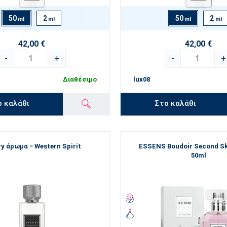
50
2
50
2
ml
ml
ml
ml
42,00 €
42,00 €
-
+
-
+
Διαθέσιμο
lux08
ο καλάθι
Στο καλάθι
y άρωμα − Western Spirit
ESSENS Boudoir Second S
50ml