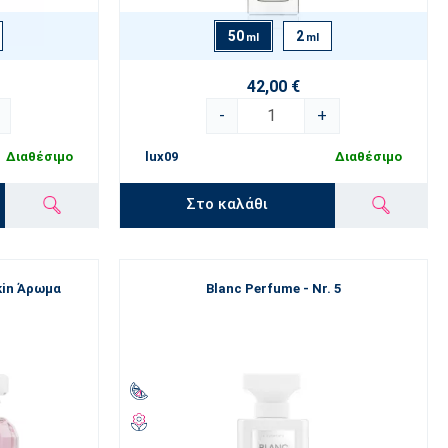
50
2
ml
ml
42,00 €
-
+
Διαθέσιμο
lux09
Διαθέσιμο
Στο καλάθι
kin Άρωμα
Blanc Perfume - Nr. 5