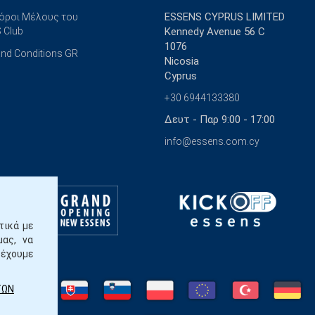
ESSENS CYPRUS LIMITED
 όροι Μέλους του
 Club
Kennedy Avenue 56 C
1076
nd Conditions GR
Nicosia
Cyprus
+30 6944133380
Δευτ - Παρ 9:00 - 17:00
info@essens.com.cy
τικά με
μας, να
ρέχουμε
ΤΩΝ