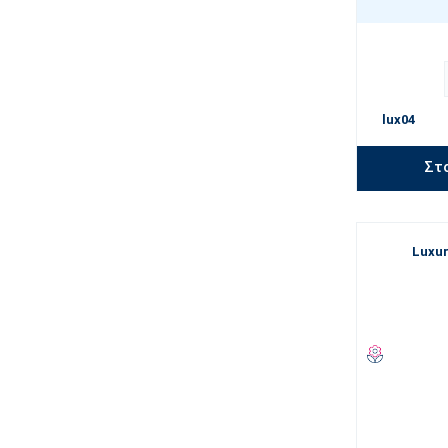
lux04
Στ
Luxur