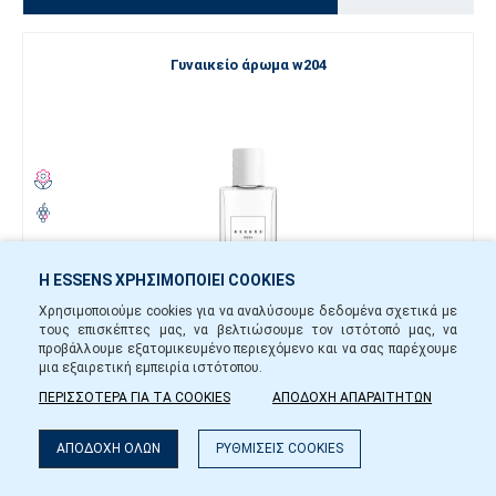
Γυναικείο άρωμα w204
Η ESSENS ΧΡΗΣΙΜΟΠΟΙΕΙ COOKIES
Χρησιμοποιούμε cookies για να αναλύσουμε δεδομένα σχετικά με
50
1.5
ml
ml
τους επισκέπτες μας, να βελτιώσουμε τον ιστότοπό μας, να
προβάλλουμε εξατομικευμένο περιεχόμενο και να σας παρέχουμε
μια εξαιρετική εμπειρία ιστότοπου.
26,00 €
ΠΕΡΙΣΣΟΤΕΡΑ ΓΙΑ ΤΑ COOKIES
ΑΠΟΔΟΧΗ ΑΠΑΡΑΙΤΗΤΩΝ
-
+
Φίλτρο
ΑΠΟΔΟΧΗ ΟΛΩΝ
ΡΥΘΜΙΣΕΙΣ COOKIES
w20450
Διαθέσιμο