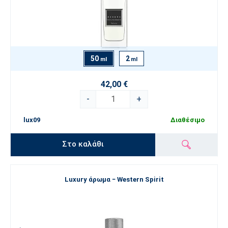
50
2
ml
ml
42,00 €
-
+
lux09
Διαθέσιμο
Στο καλάθι
Luxury άρωμα − Western Spirit