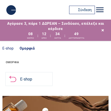
Σύνδεση
Αγόρασε 3, πάρε 1 ΔΩΡΕΑΝ – Συνδύασε, επέλεξε και
κέρδισε
×
08
12
34
48
:
:
:
ΜΈΡΕΣ
ΩΡΕΣ
ΛΕΠΤΑ
ΔΕΥΤΕΡΟΛΕΠΤΑ
E-shop
Ομορφιά
ΟΜΟΡΦΙΆ
E-shop