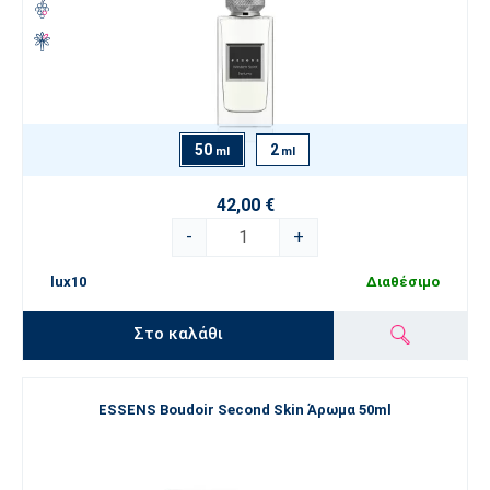
50
2
ml
ml
42,00 €
-
+
lux10
Διαθέσιμο
Στο καλάθι
ESSENS Boudoir Second Skin Άρωμα 50ml