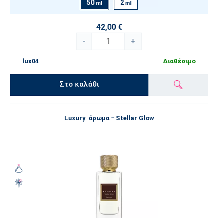
50
2
ml
ml
42,00 €
-
+
lux04
Διαθέσιμο
Στο καλάθι
Luxury άρωμα − Stellar Glow