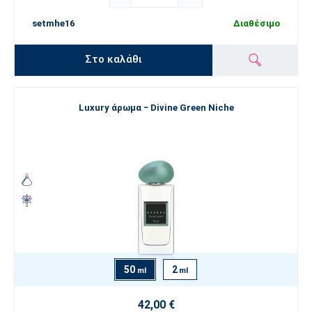
setmhe16
Διαθέσιμο
Στο καλάθι
Luxury άρωμα − Divine Green Niche
50
2
ml
ml
42,00 €