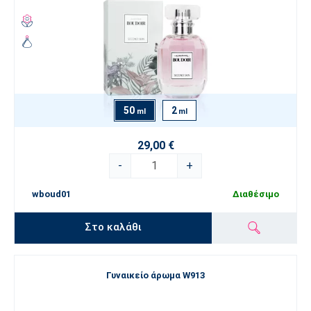
50
2
ml
ml
29,00 €
-
+
wboud01
Διαθέσιμο
Στο καλάθι
Γυναικείο άρωμα W913