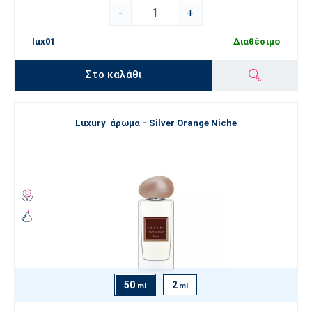
-
+
lux01
Διαθέσιμο
Στο καλάθι
Luxury άρωμα − Silver Orange Niche
50
2
ml
ml