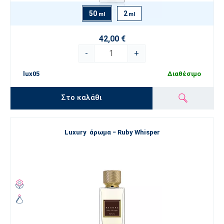
50
2
ml
ml
42,00 €
-
+
lux05
Διαθέσιμο
Στο καλάθι
Luxury άρωμα − Ruby Whisper