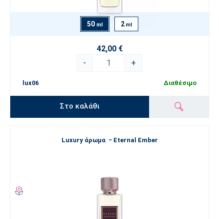
50
2
ml
ml
42,00 €
-
+
lux06
Διαθέσιμο
Στο καλάθι
Luxury άρωμα − Eternal Ember