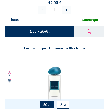
42,00 €
-
+
lux02
Διαθέσιμο
Στο καλάθι
Luxury άρωμα − Ultramarine Blue Niche
50
2
ml
ml