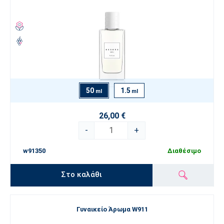
50
1.5
ml
ml
26,00 €
-
+
w91350
Διαθέσιμο
Στο καλάθι
Γυναικείο Άρωμα W911