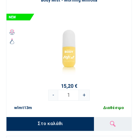
Body Mist - Morning Mimosa
15,20 €
-
+
wlmt13m
Διαθέσιμο
Στο καλάθι