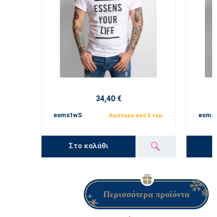
34,40 €
esms1wS
esms
Λιγότερα από 5 τεμ.
Στο καλάθι
Περισσότερα προϊόντα