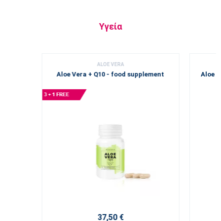
Υγεία
ALOE VERA
Aloe Vera + Q10 - food supplement
Aloe V
37,50 €