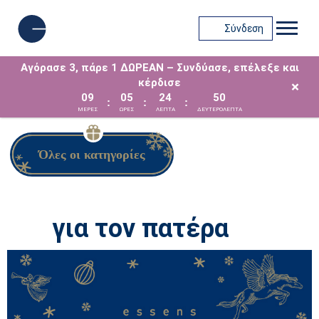
Σύνδεση
Αγόρασε 3, πάρε 1 ΔΩΡΕΑΝ – Συνδύασε, επέλεξε και
κέρδισε
×
09
05
24
49
:
:
:
ΜΈΡΕΣ
ΩΡΕΣ
ΛΕΠΤΑ
ΔΕΥΤΕΡΟΛΕΠΤΑ
Όλες οι κατηγορίες
για τον πατέρα