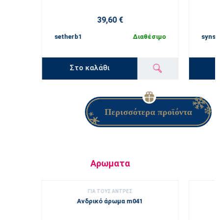
39,60 €
setherb1
Διαθέσιμο
synse
Στο καλάθι
Περισσότερα προϊόντα
Αρωματα
ΓΙΑ ΤΟΥΣ ΑΝΤΡΕΣ
Ανδρικό άρωμα m041