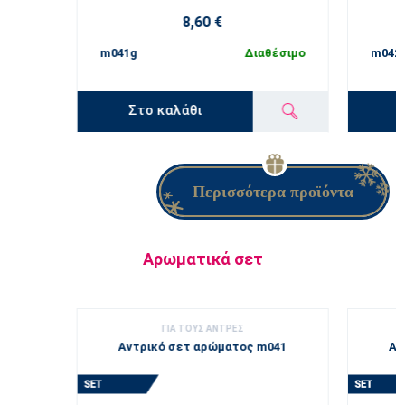
8,60 €
m041g
Διαθέσιμο
m042
Στο καλάθι
Περισσότερα προϊόντα
Αρωματικά σετ
ΓΙΑ ΤΟΥΣ ΑΝΤΡΕΣ
Αντρικό σετ αρώματος m041
Αν