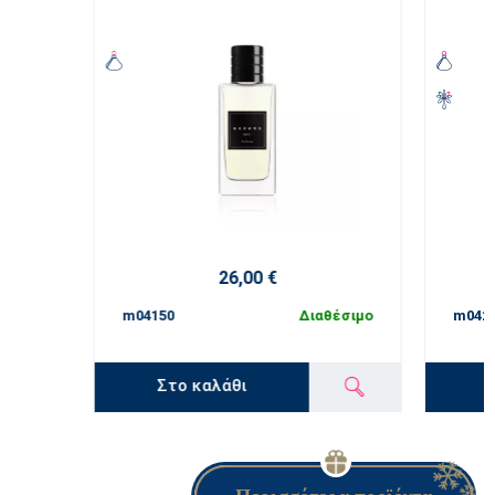
26,00 €
m04150
Διαθέσιμο
m042
Στο καλάθι