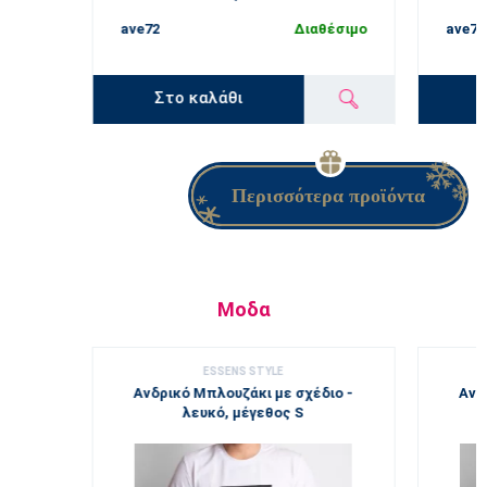
ave72
Διαθέσιμο
ave71
Στο καλάθι
Περισσότερα προϊόντα
Μοδα
ESSENS STYLE
Ανδρικό Μπλουζάκι με σχέδιο -
Ανδ
λευκό, μέγεθος S