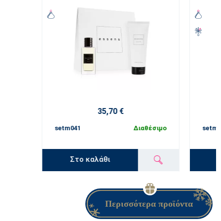
35,70 €
setm041
Διαθέσιμο
setm0
Στο καλάθι
Περισσότερα προϊόντα